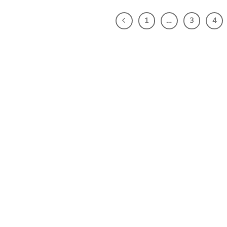
1
…
3
4