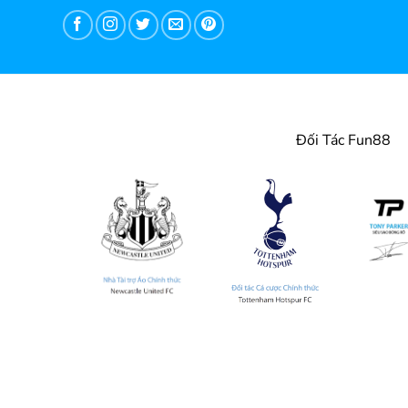
Đối Tác Fun88