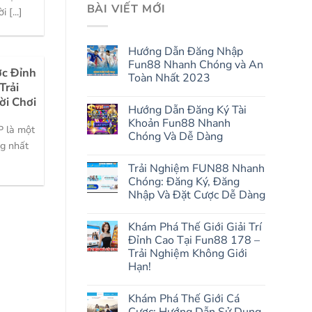
BÀI VIẾT MỚI
 [...]
Hướng Dẫn Đăng Nhập
Fun88 Nhanh Chóng và An
ợc Đỉnh
Toàn Nhất 2023
Trải
i Chơi
Hướng Dẫn Đăng Ký Tài
Khoản Fun88 Nhanh
P là một
Chóng Và Dễ Dàng
g nhất
Trải Nghiệm FUN88 Nhanh
Chóng: Đăng Ký, Đăng
Nhập Và Đặt Cược Dễ Dàng
Khám Phá Thế Giới Giải Trí
Đỉnh Cao Tại Fun88 178 –
Trải Nghiệm Không Giới
Hạn!
Khám Phá Thế Giới Cá