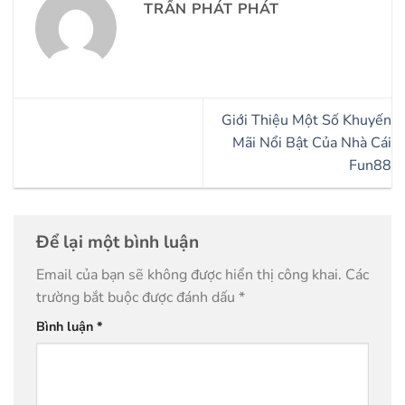
TRẦN PHÁT PHÁT
Giới Thiệu Một Số Khuyến
Mãi Nổi Bật Của Nhà Cái
Fun88
Để lại một bình luận
Email của bạn sẽ không được hiển thị công khai.
Các
trường bắt buộc được đánh dấu
*
Bình luận
*