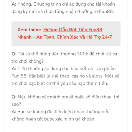
A:
Không. Chương trình chỉ áp dụng cho tài khoản
đăng ký mới và chưa từng nhận thưởng từ Fun88.
Xem thêm:
Hướng Dẫn Rút Tiền Fun88
Nhanh – An Toàn, Chính Xác Và Hỗ Trợ 24/7
Q:
Tôi có thể dùng tiền thưởng 300k để chơi tất cả
trò chơi không?
A:
Tiền thưởng áp dụng cho hầu hết các sản phẩm
Fun 88, đặc biệt là thể thao, casino và slots. Một số
trò chơi đặc biệt có thể yêu cầu nạp thêm tiền.
Q:
Nếu không xác minh email hoặc số điện thoại thì
sao?
A:
Bạn sẽ không đủ điều kiện nhận thưởng nếu
không hoàn tất bước xác minh tài khoản.