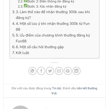
Bước 2: Điền thông tin đăng ký
Bước 3: Xác nhận đăng ký
3. Làm thế nào để nhận thưởng 300k sau khi
đăng ký?
4. Một số lưu ý khi nhận thưởng 300k từ Fun
88
5. Ưu điểm của chương trình thưởng đăng ký
Fun88
6. Một số câu hỏi thường gặp
Kết luật
Bài viết này được đăng trong
Tin tức
. Đánh dấu
liên kết thường
trực
.