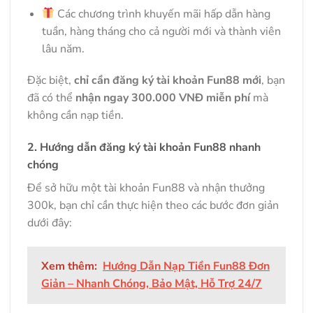
Các chương trình khuyến mãi hấp dẫn hàng
tuần, hàng tháng cho cả người mới và thành viên
lâu năm.
Đặc biệt,
chỉ cần đăng ký tài khoản Fun88 mới
, bạn
đã có thể
nhận ngay 300.000 VNĐ miễn phí
mà
không cần nạp tiền.
2. Hướng dẫn đăng ký tài khoản Fun88 nhanh
chóng
Để sở hữu một tài khoản Fun88 và nhận thưởng
300k, bạn chỉ cần thực hiện theo các bước đơn giản
dưới đây:
Xem thêm:
Hướng Dẫn Nạp Tiền Fun88 Đơn
Giản – Nhanh Chóng, Bảo Mật, Hỗ Trợ 24/7