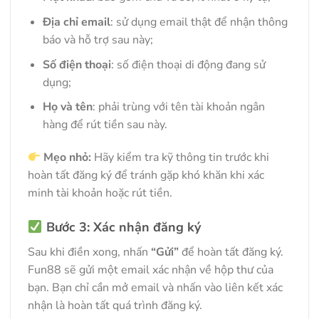
Địa chỉ email
: sử dụng email thật để nhận thông
báo và hỗ trợ sau này;
Số điện thoại
: số điện thoại di động đang sử
dụng;
Họ và tên
: phải trùng với tên tài khoản ngân
hàng để rút tiền sau này.
Mẹo nhỏ:
Hãy kiểm tra kỹ thông tin trước khi
hoàn tất đăng ký để tránh gặp khó khăn khi xác
minh tài khoản hoặc rút tiền.
Bước 3: Xác nhận đăng ký
Sau khi điền xong, nhấn
“Gửi”
để hoàn tất đăng ký.
Fun88 sẽ gửi một email xác nhận về hộp thư của
bạn. Bạn chỉ cần mở email và nhấn vào liên kết xác
nhận là hoàn tất quá trình đăng ký.