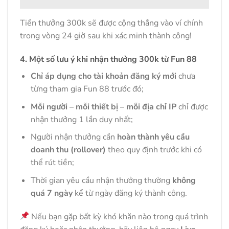
Tiền thưởng 300k sẽ được cộng thẳng vào ví chính
trong vòng 24 giờ sau khi xác minh thành công!
4. Một số lưu ý khi nhận thưởng 300k từ Fun 88
Chỉ áp dụng cho tài khoản đăng ký mới
chưa
từng tham gia Fun 88 trước đó;
Mỗi người – mỗi thiết bị – mỗi địa chỉ IP
chỉ được
nhận thưởng 1 lần duy nhất;
Người nhận thưởng cần
hoàn thành yêu cầu
doanh thu (rollover)
theo quy định trước khi có
thể rút tiền;
Thời gian yêu cầu nhận thưởng thường
không
quá 7 ngày
kể từ ngày đăng ký thành công.
Nếu bạn gặp bất kỳ khó khăn nào trong quá trình