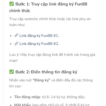
Bước 1: Truy cập link đăng ký Fun88
chính thức
Truy cập website chính thức hoặc các link phụ an
toàn như:
Link đăng ký Fun88 #1.
Link đăng ký Fun88 #2.
Lưu ý: Hãy truy cập đúng link để tránh các trang giả
mạo!
Bước 2: Điền thông tin đăng ký
Nhấn vào nút
“Đăng ký”
và điền đầy đủ các thông
tin sau:
Tên đăng nhập
: từ 6–14 ký tự, không dấu;
Mật khẩu
: bao gồm chữ và số, ít nhất 6 ký tự;