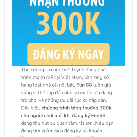
Thị trường cá cược trực tuyến đang phát
triển mạnh mẽ tại Việt Nam, và trong số
hàng loạt nhà cái nổi bật,
Fun 88
luôn giữ
vững vị thế top đầu nhờ sự uy tín, đa dạng
trò chơi và những ưu đãi cực kỳ hấp dẫn.
Đặc biệt,
chương trình tặng thưởng 300k
cho người chơi mới khi đăng ký Fun88
đang thu hút sự quan tâm rất lớn. Nếu bạn
đang tìm kiếm cách đăng ký tài khoản