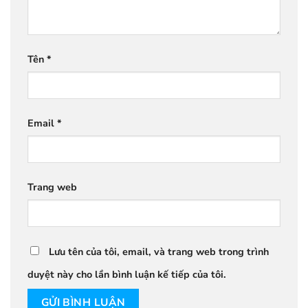
Tên
*
Email
*
Trang web
Lưu tên của tôi, email, và trang web trong trình
duyệt này cho lần bình luận kế tiếp của tôi.