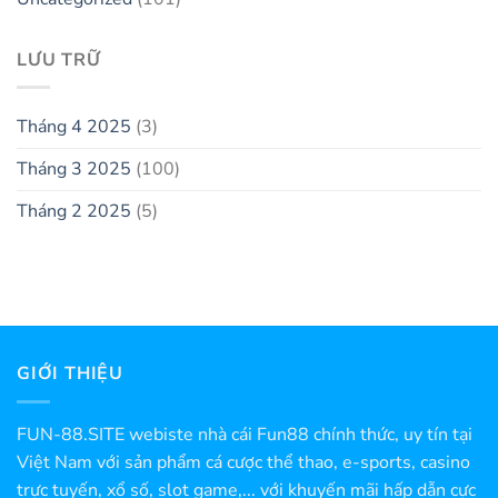
LƯU TRỮ
Tháng 4 2025
(3)
Tháng 3 2025
(100)
Tháng 2 2025
(5)
GIỚI THIỆU
FUN-88.SITE webiste nhà cái Fun88 chính thức, uy tín tại
Việt Nam với sản phẩm cá cược thể thao, e-sports, casino
trực tuyến, xổ số, slot game,... với khuyến mãi hấp dẫn cực