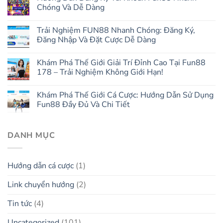
Chóng Và Dễ Dàng
Trải Nghiệm FUN88 Nhanh Chóng: Đăng Ký,
Đăng Nhập Và Đặt Cược Dễ Dàng
Khám Phá Thế Giới Giải Trí Đỉnh Cao Tại Fun88
178 – Trải Nghiệm Không Giới Hạn!
Khám Phá Thế Giới Cá Cược: Hướng Dẫn Sử Dụng
Fun88 Đầy Đủ Và Chi Tiết
DANH MỤC
Hướng dẫn cá cược
(1)
Link chuyển hướng
(2)
Tin tức
(4)
Uncategorized
(101)