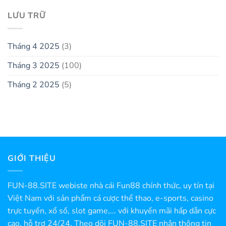
LƯU TRỮ
Tháng 4 2025
(3)
Tháng 3 2025
(100)
Tháng 2 2025
(5)
GIỚI THIỆU
FUN-88.SITE webiste nhà cái Fun88 chính thức, uy tín tại
Việt Nam với sản phẩm cá cược thể thao, e-sports, casino
trực tuyến, xổ số, slot game,... với khuyến mãi hấp dẫn cực
cao, hỗ trợ 24/24. Theo dõi FUN-88.SITE nhận thông tin