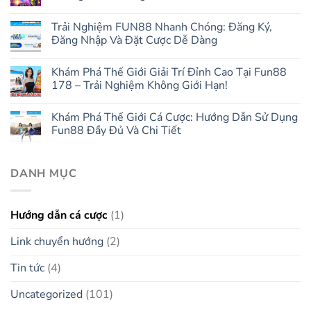
Trải Nghiệm FUN88 Nhanh Chóng: Đăng Ký,
Đăng Nhập Và Đặt Cược Dễ Dàng
Khám Phá Thế Giới Giải Trí Đỉnh Cao Tại Fun88
178 – Trải Nghiệm Không Giới Hạn!
Khám Phá Thế Giới Cá Cược: Hướng Dẫn Sử Dụng
Fun88 Đầy Đủ Và Chi Tiết
DANH MỤC
Hướng dẫn cá cược
(1)
Link chuyển hướng
(2)
Tin tức
(4)
Uncategorized
(101)