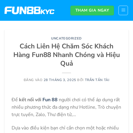
Bỏ
qua
THAM GIA NGAY
nội
dung
UNCATEGORIZED
Cách Liên Hệ Chăm Sóc Khách
Hàng Fun88 Nhanh Chóng và Hiệu
Quả
ĐĂNG VÀO
28 THÁNG 3, 2025
BỞI
TRẦN TẤN TÀI
Để
kết nối với
Fun 88
người chơi có thể áp dụng rất
nhiều phương thức đa dạng như Hotline, Trò chuyện
trực tuyến, Zalo, Thư điện tử,…
Dựa vào điều kiện bạn chỉ cần chọn một hoặc nhiều