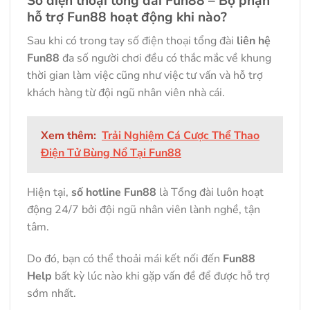
Số điện thoại tổng đài Fun88 – Bộ phận
hỗ trợ Fun88 hoạt động khi nào?
Sau khi có trong tay số điện thoại tổng đài
liên hệ
Fun88
đa số người chơi đều có thắc mắc về khung
thời gian làm việc cũng như việc tư vấn và hỗ trợ
khách hàng từ đội ngũ nhân viên nhà cái.
Xem thêm:
Trải Nghiệm Cá Cược Thể Thao
Điện Tử Bùng Nổ Tại Fun88
Hiện tại,
số hotline Fun88
là Tổng đài luôn hoạt
động 24/7 bởi đội ngũ nhân viên lành nghề, tận
tâm.
Do đó, bạn có thể thoải mái kết nối đến
Fun88
Help
bất kỳ lúc nào khi gặp vấn đề để được hỗ trợ
sớm nhất.