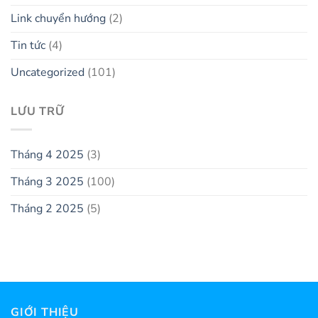
Link chuyển hướng
(2)
Tin tức
(4)
Uncategorized
(101)
LƯU TRỮ
Tháng 4 2025
(3)
Tháng 3 2025
(100)
Tháng 2 2025
(5)
GIỚI THIỆU