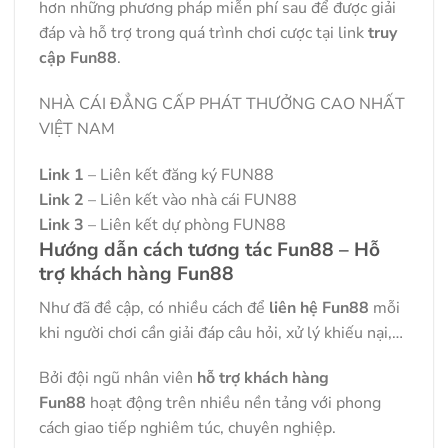
hơn những phương pháp miễn phí sau để được giải
đáp và hỗ trợ trong quá trình chơi cược tại link
truy
cập Fun88
.
NHÀ CÁI ĐẲNG CẤP PHÁT THƯỞNG CAO NHẤT
VIỆT NAM
Link 1
– Liên kết đăng ký FUN88
Link 2
– Liên kết vào nhà cái FUN88
Link 3
– Liên kết dự phòng FUN88
Hướng dẫn cách tương tác Fun88 – Hỗ
trợ khách hàng Fun88
Như đã đề cập, có nhiều cách để
liên hệ Fun88
mỗi
khi người chơi cần giải đáp câu hỏi, xử lý khiếu nại,…
Bởi đội ngũ nhân viên
hỗ trợ khách hàng
Fun88
hoạt động trên nhiều nền tảng với phong
cách giao tiếp nghiêm túc, chuyên nghiệp.