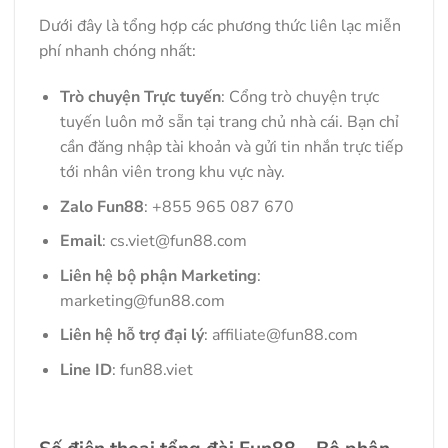
Dưới đây là tổng hợp các phương thức liên lạc miễn
phí nhanh chóng nhất:
Trò chuyện Trực tuyến
: Cổng trò chuyện trực
tuyến luôn mở sẵn tại trang chủ nhà cái. Bạn chỉ
cần đăng nhập tài khoản và gửi tin nhắn trực tiếp
tới nhân viên trong khu vực này.
Zalo Fun88
: +855 965 087 670
Email
: cs.viet@fun88.com
Liên hệ bộ phận Marketing
:
marketing@fun88.com
Liên hệ hỗ trợ đại lý
: affiliate@fun88.com
Line ID
: fun88.viet