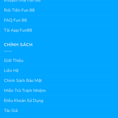
Khuyến Mãi Fun 88
Rút Tiền Fun 88
FAQ Fun 88
Tải App Fun88
CHÍNH SÁCH
Giới Thiệu
Liên Hệ
Chính Sách Bảo Mật
Miễn Trừ Trách Nhiệm
Điều Khoản Sử Dụng
Tác Giả