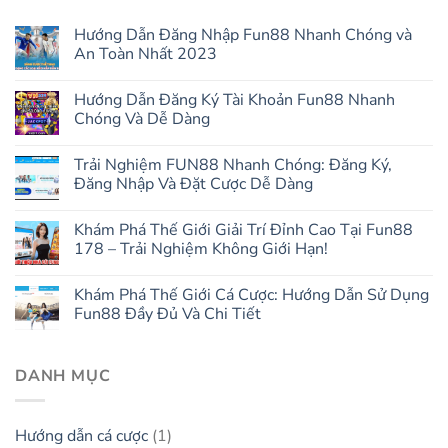
Hướng Dẫn Đăng Nhập Fun88 Nhanh Chóng và
An Toàn Nhất 2023
Hướng Dẫn Đăng Ký Tài Khoản Fun88 Nhanh
Chóng Và Dễ Dàng
Trải Nghiệm FUN88 Nhanh Chóng: Đăng Ký,
Đăng Nhập Và Đặt Cược Dễ Dàng
Khám Phá Thế Giới Giải Trí Đỉnh Cao Tại Fun88
178 – Trải Nghiệm Không Giới Hạn!
Khám Phá Thế Giới Cá Cược: Hướng Dẫn Sử Dụng
Fun88 Đầy Đủ Và Chi Tiết
DANH MỤC
Hướng dẫn cá cược
(1)