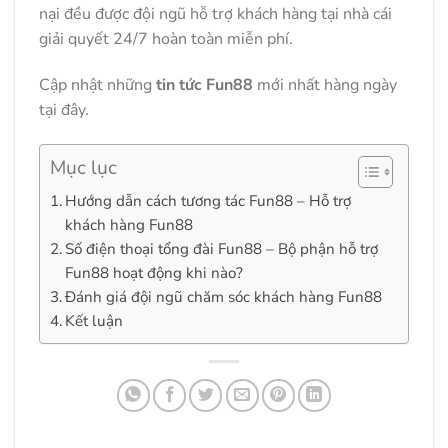
nại đều được đội ngũ hỗ trợ khách hàng tại nhà cái
giải quyết 24/7 hoàn toàn miễn phí.
Cập nhật những
tin tức Fun88
mới nhất hàng ngày
tại đây.
Mục lục
Hướng dẫn cách tương tác Fun88 – Hỗ trợ
khách hàng Fun88
Số điện thoại tổng đài Fun88 – Bộ phận hỗ trợ
Fun88 hoạt động khi nào?
Đánh giá đội ngũ chăm sóc khách hàng Fun88
Kết luận