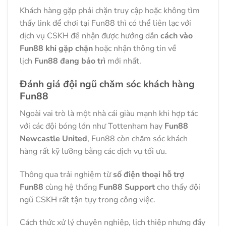
Khách hàng gặp phải chặn truy cập hoặc không tìm
thấy link để chơi tại Fun88 thì có thể liên lạc với
dịch vụ CSKH để nhận được hướng dẫn
cách vào
Fun88 khi gặp chặn
hoặc nhận thông tin về
lịch
Fun88 đang bảo trì
mới nhất.
Đánh giá đội ngũ chăm sóc khách hàng
Fun88
Ngoài vai trò là một nhà cái giàu mạnh khi hợp tác
với các đội bóng lớn như Tottenham hay
Fun88
Newcastle United
, Fun88 còn chăm sóc khách
hàng rất kỹ lưỡng bằng các dịch vụ tối ưu.
Thông qua trải nghiệm từ
số điện thoại hỗ trợ
Fun88
cùng hệ thống
Fun88 Support
cho thấy đội
ngũ CSKH rất tận tụy trong công việc.
Cách thức xử lý chuyên nghiệp, lịch thiệp nhưng đầy