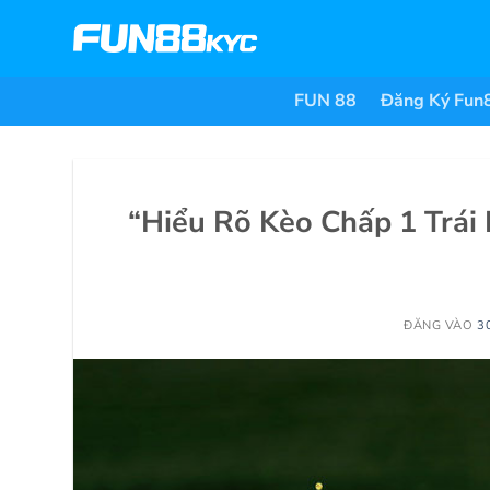
Bỏ
qua
nội
dung
FUN 88
Đăng Ký Fun
“Hiểu Rõ Kèo Chấp 1 Trái 
ĐĂNG VÀO
3