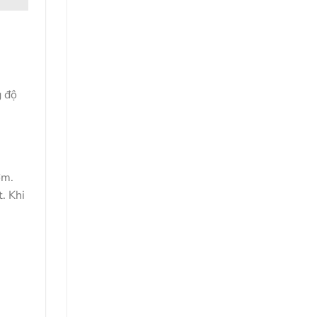
g độ
ớm.
. Khi