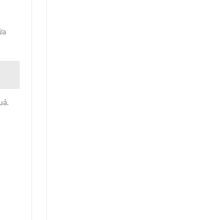
ửa
uả.