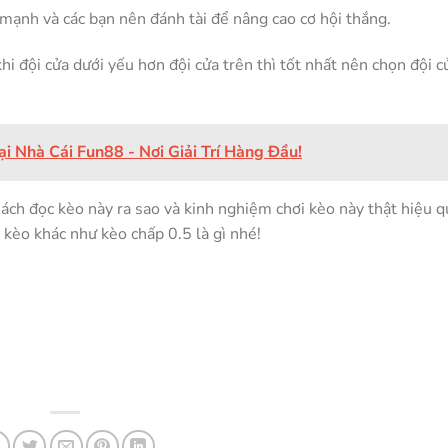
ất mạnh và các bạn nên đánh tài để nâng cao cơ hội thắng.
hi đội cửa dưới yếu hơn đội cửa trên thì tốt nhất nên chọn đội c
 Nhà Cái Fun88 - Nơi Giải Trí Hàng Đầu!
Cách đọc kèo này ra sao và kinh nghiệm chơi kèo này thật hiệu q
 kèo khác như kèo chấp 0.5 là gì nhé!