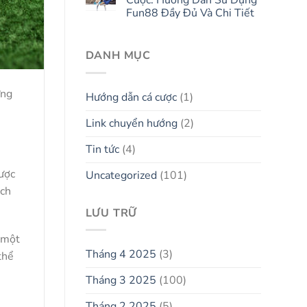
Cược: Hướng Dẫn Sử Dụng
Fun88 Đầy Đủ Và Chi Tiết
DANH MỤC
ứng
Hướng dẫn cá cược
(1)
Link chuyển hướng
(2)
Tin tức
(4)
cược
Uncategorized
(101)
ệch
LƯU TRỮ
) một
Tháng 4 2025
(3)
thể
Tháng 3 2025
(100)
Tháng 2 2025
(5)