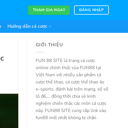
THAM GIA NGAY
ĐĂNG NHẬP
o
Hướng dẫn cá cược
GIỚI THIỆU
ợc
FUN 88 SITE là trang cá cược
online chính thức của FUN88 tại
Việt Nam với nhiều sản phẩm cá
cược thể thao, cá cược thể thao ảo
e-sports, đánh bài trên mạng, xổ số
lô đề,… đồng thời chia sẽ kinh
nghiệm chiến thắc các môn cá cược
này. FUN88 SITE cung cấp link vào
fun88 mới nhất không bị chặn