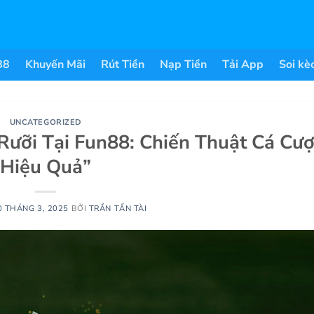
88
Khuyến Mãi
Rút Tiền
Nạp Tiền
Tải App
Soi kè
UNCATEGORIZED
Rưỡi Tại Fun88: Chiến Thuật Cá Cư
Hiệu Quả”
0 THÁNG 3, 2025
BỞI
TRẦN TẤN TÀI