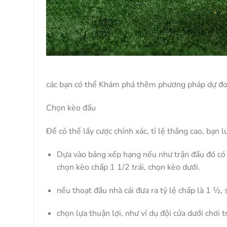
các bạn có thể Khám phá thêm phương pháp dự đoá
Chọn kèo đấu
Để có thể lấy cược chính xác, tỉ lệ thắng cao, bạn 
Dựa vào bảng xếp hạng nếu như trận đấu đó có 
chọn kèo chấp 1 1/2 trái, chọn kèo dưới.
nếu thoạt đầu nhà cái đưa ra tỷ lệ chấp là 1 ½, 
chọn lựa thuận lợi, như ví dụ đội cửa dưới chơ