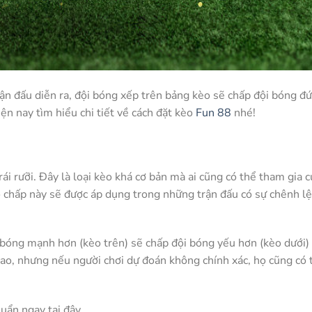
trận đấu diễn ra, đội bóng xếp trên bảng kèo sẽ chấp đội bóng đ
iện nay tìm hiểu chi tiết về cách đặt kèo
Fun 88
nhé!
ái rưỡi. Đây là loại kèo khá cơ bản mà ai cũng có thể tham gia 
o chấp này sẽ được áp dụng trong những trận đấu có sự chênh l
ội bóng mạnh hơn (kèo trên) sẽ chấp đội bóng yếu hơn (kèo dưới
 cao, nhưng nếu người chơi dự đoán không chính xác, họ cũng có 
uẩn ngay tại đây