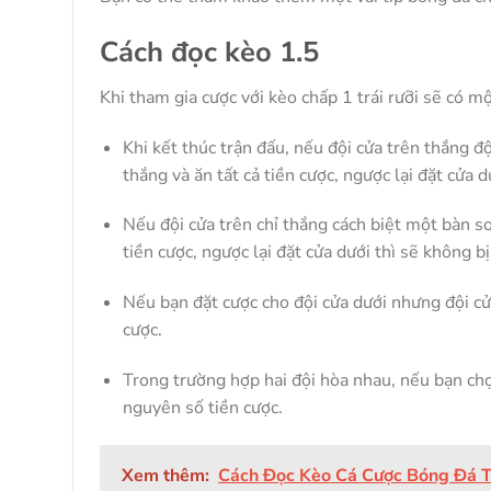
Cách đọc kèo 1.5
Khi tham gia cược với kèo chấp 1 trái rưỡi sẽ có m
Khi kết thúc trận đấu, nếu đội cửa trên thắng độ
thắng và ăn tất cả tiền cược, ngược lại đặt cửa 
Nếu đội cửa trên chỉ thắng cách biệt một bàn so 
tiền cược, ngược lại đặt cửa dưới thì sẽ không bị
Nếu bạn đặt cược cho đội cửa dưới nhưng đội cửa
cược.
Trong trường hợp hai đội hòa nhau, nếu bạn chọ
nguyên số tiền cược.
Xem thêm:
Cách Đọc Kèo Cá Cược Bóng Đá Tạ