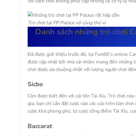
với cách chơi không phức tạp nhưng lại có tỷ lệ 
Trò chơi tại PP Palace vô cùng thú vị
Danh sách những trò chơi C
Đã được giới thiệu trước đó, tại Fun88’s online Cas
được cập nhật bởi nhà cái nhằm mang đến những tr
chơi được ưa chuộng nhất với lượng người chơi đôn
Sicbo
Còn được biết đến với cái tên Tài Xỉu. Trò chơi này
gia, bạn chỉ cần đặt cược vào các cửa trên bàn chơ
cược khá phong phú, từ cược tổng điểm Tài Xỉu, cượ
Baccarat