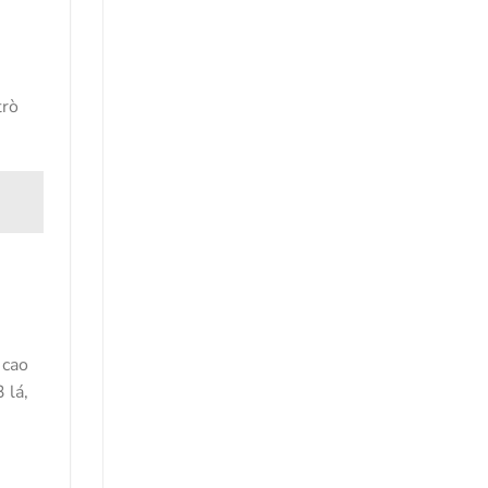
trò
 cao
 lá,