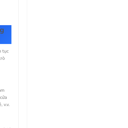
ng
n tục
trò
ham
 cửa
 v.v.