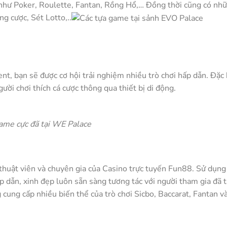
 như Poker, Roulette, Fantan, Rồng Hổ,… Đồng thời cũng có nh
g cược, Sét Lotto,..
t, bạn sẽ được cơ hội trải nghiệm nhiều trò chơi hấp dẫn. Đặc 
ời chơi thích cá cược thông qua thiết bị di động.
ame cực đã tại WE Palace
thuật viên và chuyên gia của Casino trực tuyến Fun88. Sử dụng
p dẫn, xinh đẹp luôn sẵn sàng tương tác với người tham gia đã t
 cung cấp nhiều biến thể của trò chơi Sicbo, Baccarat, Fantan v