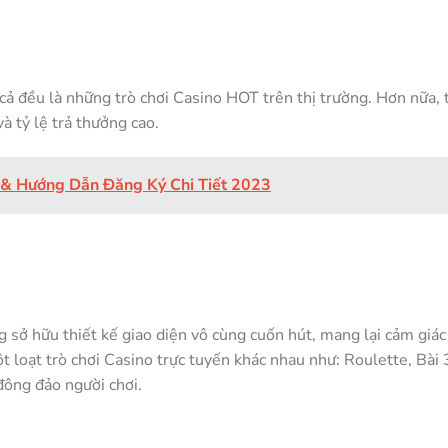
 cả đều là những trò chơi Casino HOT trên thị trường. Hơn nữa, 
à tỷ lệ trả thưởng cao.
& Hướng Dẫn Đăng Ký Chi Tiết 2023
ở hữu thiết kế giao diện vô cùng cuốn hút, mang lại cảm giác
 loạt trò chơi Casino trực tuyến khác nhau như: Roulette, Bài 3
đông đảo người chơi.