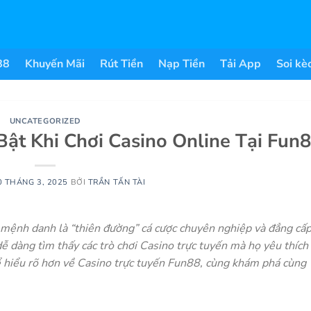
88
Khuyến Mãi
Rút Tiền
Nạp Tiền
Tải App
Soi kè
UNCATEGORIZED
ật Khi Chơi Casino Online Tại Fun
0 THÁNG 3, 2025
BỞI
TRẦN TẤN TÀI
 mệnh danh là “thiên đường” cá cược chuyên nghiệp và đẳng cấ
dễ dàng tìm thấy các trò chơi Casino trực tuyến mà họ yêu thích
Để hiểu rõ hơn về Casino trực tuyến Fun88, cùng khám phá cùng