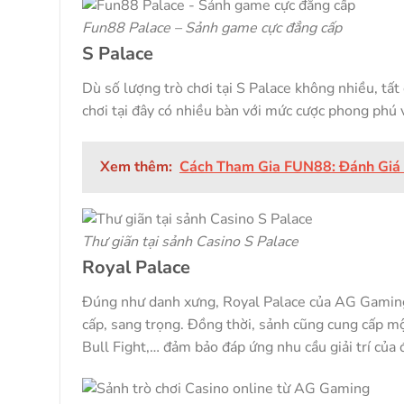
Fun88 Palace – Sảnh game cực đẳng cấp
S Palace
Dù số lượng trò chơi tại S Palace không nhiều, tất
chơi tại đây có nhiều bàn với mức cược phong phú v
Xem thêm:
Cách Tham Gia FUN88: Đánh Giá 
Thư giãn tại sảnh Casino S Palace
Royal Palace
Đúng như danh xưng, Royal Palace của AG Gaming s
cấp, sang trọng. Đồng thời, sảnh cũng cung cấp một
Bull Fight,… đảm bảo đáp ứng nhu cầu giải trí của 