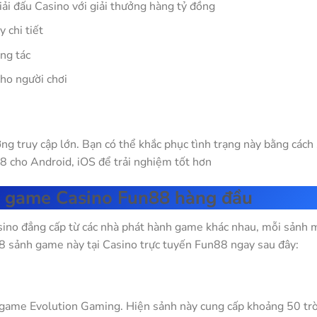
ải đấu Casino với giải thưởng hàng tỷ đồng
 chi tiết
ng tác
ho người chơi
g truy cập lớn. Bạn có thể khắc phục tình trạng này bằng cách
8 cho Android, iOS để trải nghiệm tốt hơn
 game Casino Fun88 hàng đầu
sino đẳng cấp từ các nhà phát hành game khác nhau, mỗi sảnh
8 sảnh game này tại Casino trực tuyến Fun88 ngay sau đây:
 game Evolution Gaming. Hiện sảnh này cung cấp khoảng 50 trò