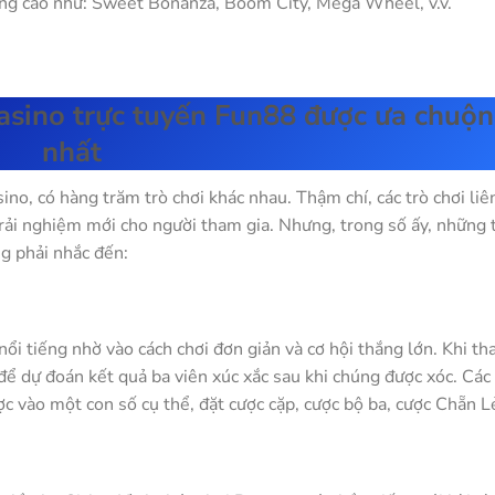
thắng cao như: Sweet Bonanza, Boom City, Mega Wheel, v.v.
asino trực tuyến Fun88 được ưa chuộ
nhất
ino, có hàng trăm trò chơi khác nhau. Thậm chí, các trò chơi liê
ải nghiệm mới cho người tham gia. Nhưng, trong số ấy, những 
g phải nhắc đến:
 nổi tiếng nhờ vào cách chơi đơn giản và cơ hội thắng lớn. Khi t
i để dự đoán kết quả ba viên xúc xắc sau khi chúng được xóc. Các
c vào một con số cụ thể, đặt cược cặp, cược bộ ba, cược Chẵn Lẻ,