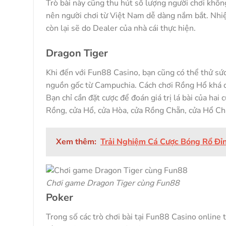
Trò bài này cũng thu hút số lượng người chơi khổng
nên người chơi từ Việt Nam dễ dàng nắm bắt. Nhiệ
còn lại sẽ do Dealer của nhà cái thực hiện.
Dragon Tiger
Khi đến với Fun88 Casino, bạn cũng có thể thử sức 
nguồn gốc từ Campuchia. Cách chơi Rồng Hổ khá dễ
Bạn chỉ cần đặt cược để đoán giá trị lá bài của hai
Rồng, cửa Hổ, cửa Hòa, cửa Rồng Chẵn, cửa Hổ Ch
Xem thêm:
Trải Nghiệm Cá Cược Bóng Rổ Đỉ
Chơi game Dragon Tiger cùng Fun88
Poker
Trong số các trò chơi bài tại Fun88 Casino online t