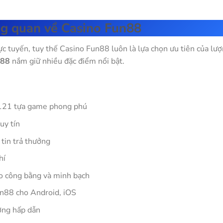
ng quan về Casino Fun88
ực tuyến, tuy thế Casino Fun88 luôn là lựa chọn ưu tiên của lư
n88
nắm giữ nhiều đặc điểm nổi bật.
 121 tựa game phong phú
uy tín
 tin trả thưởng
hí
o công bằng và minh bạch
n88 cho Android, iOS
ưởng hấp dẫn