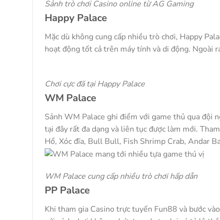
Sảnh trò chơi Casino online từ AG Gaming
Happy Palace
Mặc dù không cung cấp nhiều trò chơi, Happy Pala
hoạt động tốt cả trên máy tính và di động. Ngoài ra
Chơi cực đã tại Happy Palace
WM Palace
Sảnh WM Palace ghi điểm với game thủ qua đội ngũ
tại đây rất đa dạng và liên tục được làm mới. Tham
Hổ, Xóc đĩa, Bull Bull, Fish Shrimp Crab, Andar 
WM Palace cung cấp nhiều trò chơi hấp dẫn
PP Palace
Khi tham gia Casino trực tuyến Fun88 và bước vào s