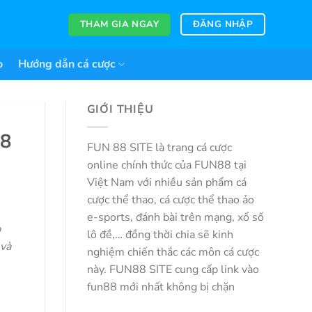
THAM GIA NGAY
ĐĂNG NHẬP
o
Hướng dẫn cá cược
GIỚI THIỆU
88
FUN 88 SITE là trang cá cược
online chính thức của FUN88 tại
Việt Nam với nhiều sản phẩm cá
cược thể thao, cá cược thể thao ảo
e-sports, đánh bài trên mạng, xổ số
p
lô đề,… đồng thời chia sẽ kinh
 và
nghiệm chiến thắc các môn cá cược
này. FUN88 SITE cung cấp link vào
fun88 mới nhất không bị chặn