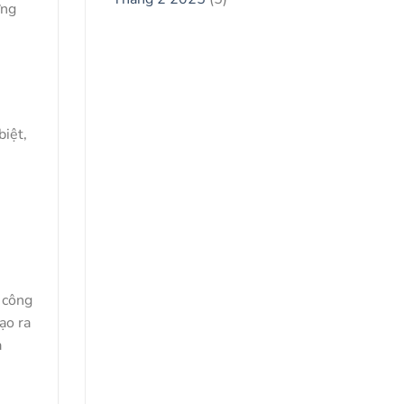
ững
biệt,
 công
ạo ra
à