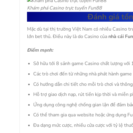
Khám phá Casino trực tuyến Fun88
Đánh giá tổ
Mặc dù tại thị trường Việt Nam có nhiều Casino tr
lớn bet thủ. Điều này là do Casino của
nhà cái Fu
Điểm mạnh:
Sở hữu tới 8 sảnh game Casino chất lượng với
Các trò chơi đến từ những nhà phát hành game 
Có hướng dẫn chi tiết cho mỗi trò chơi và thông
Hỗ trợ giao dịch nạp, rút tiền kịp thời và miễn p
Ứng dụng công nghệ chống gian lận để đảm bả
Có thể tham gia qua website hoặc ứng dụng Fu
Đa dạng mức cược, nhiều cửa cược với tỷ lệ th