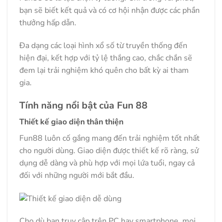
bạn sẽ biết kết quả và có cơ hội nhận được các phần
thưởng hấp dẫn.
Đa dạng các loại hình xổ số từ truyền thống đến
hiện đại, kết hợp với tỷ lệ thắng cao, chắc chắn sẽ
đem lại trải nghiệm khó quên cho bất kỳ ai tham
gia.
Tính năng nổi bật của Fun 88
Thiết kế giao diện thân thiện
Fun88 luôn cố gắng mang đến trải nghiệm tốt nhất
cho người dùng. Giao diện được thiết kế rõ ràng, sử
dụng dễ dàng và phù hợp với mọi lứa tuổi, ngay cả
đối với những người mới bắt đầu.
Cho dù bạn truy cập trên PC hay smartphone, mọi