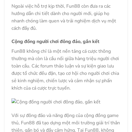
Ngoài việc hỗ trợ kịp thời, Fun88 còn đưa ra các
hướng dẫn chi tiết dành cho người mới, giúp họ
nhanh chóng làm quen và trải nghiệm dịch vụ một
cách đầy đủ.
Cộng đồng người chơi đông đảo, gắn kết
Fun88 không chỉ là một nền tảng cá cược thông
thường mà còn là cầu nối giữa hàng triệu người chơi
toàn cầu. Các forum thảo luận và sự kiện giao lưu
được tổ chức đều đặn, tạo cơ hội cho người chơi chia
sẻ kinh nghiệm, chiến lược và cảm nhận sự phấn
khích của cá cược trực tuyến.
Với sự đông đảo và năng động của cộng đồng game
thủ, Fun88 đã tạo dựng một môi trường giải trí thân
thiện, gắn bó và đầy cảm hứng. Tại Fun88, không