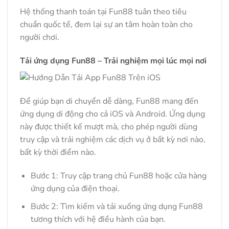
Hệ thống thanh toán tại Fun88 tuân theo tiêu
chuẩn quốc tế, đem lại sự an tâm hoàn toàn cho
người chơi.
Tải ứng dụng Fun88 – Trải nghiệm mọi lúc mọi nơi
Để giúp bạn di chuyển dễ dàng, Fun88 mang đến
ứng dụng di động cho cả iOS và Android. Ứng dụng
này được thiết kế mượt mà, cho phép người dùng
truy cập và trải nghiệm các dịch vụ ở bất kỳ nơi nào,
bất kỳ thời điểm nào.
Bước 1: Truy cập trang chủ Fun88 hoặc cửa hàng
ứng dụng của điện thoại.
Bước 2: Tìm kiếm và tải xuống ứng dụng Fun88
tương thích với hệ điều hành của bạn.