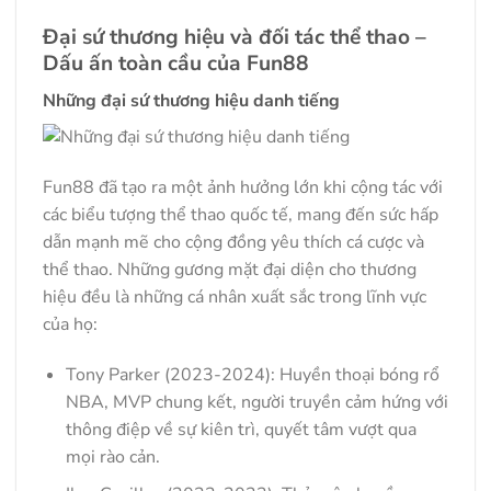
Đại sứ thương hiệu và đối tác thể thao –
Dấu ấn toàn cầu của Fun88
Những đại sứ thương hiệu danh tiếng
Fun88 đã tạo ra một ảnh hưởng lớn khi cộng tác với
các biểu tượng thể thao quốc tế, mang đến sức hấp
dẫn mạnh mẽ cho cộng đồng yêu thích cá cược và
thể thao. Những gương mặt đại diện cho thương
hiệu đều là những cá nhân xuất sắc trong lĩnh vực
của họ:
Tony Parker (2023-2024): Huyền thoại bóng rổ
NBA, MVP chung kết, người truyền cảm hứng với
thông điệp về sự kiên trì, quyết tâm vượt qua
mọi rào cản.