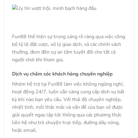
Fun88 thể hiện sự trong sáng rõ ràng qua việc công
bố tỷ lệ đặt cược, xử lý giao dịch, và các chính sách
thưởng, đem đến sự an tâm tuyệt đối cho tất cả
người chơi khi tham gia.
Dịch vụ chăm sóc khách hàng chuyên nghiệp
Nhóm hỗ trợ tại Fun88 làm việc không ngừng nghỉ,
hoạt động 24/7, luôn sẵn sàng cung cấp dịch vụ bất
kỳ khi nào bạn yêu cầu. Với thái độ chuyên nghiệp,
nhiệt tình, mỗi thắc mắc và vấn đề của bạn sẽ được
giải quyết ngay lập tức thông qua các phương thức
liên hệ như trò chuyện trực tiếp, đường dây nóng,
hoặc email.