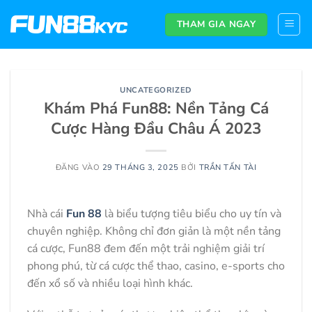
Bỏ
qua
THAM GIA NGAY
nội
dung
UNCATEGORIZED
Khám Phá Fun88: Nền Tảng Cá
Cược Hàng Đầu Châu Á 2023
ĐĂNG VÀO
29 THÁNG 3, 2025
BỞI
TRẦN TẤN TÀI
Nhà cái
Fun 88
là biểu tượng tiêu biểu cho uy tín và
chuyên nghiệp. Không chỉ đơn giản là một nền tảng
cá cược, Fun88 đem đến một trải nghiệm giải trí
phong phú, từ cá cược thể thao, casino, e-sports cho
đến xổ số và nhiều loại hình khác.