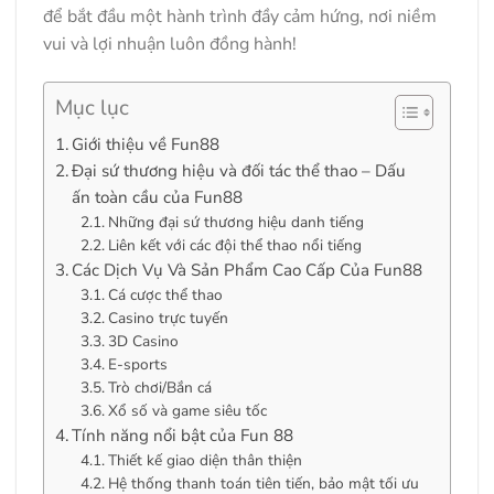
để bắt đầu một hành trình đầy cảm hứng, nơi niềm
vui và lợi nhuận luôn đồng hành!
Mục lục
Giới thiệu về Fun88
Đại sứ thương hiệu và đối tác thể thao – Dấu
ấn toàn cầu của Fun88
Những đại sứ thương hiệu danh tiếng
Liên kết với các đội thể thao nổi tiếng
Các Dịch Vụ Và Sản Phẩm Cao Cấp Của Fun88
Cá cược thể thao
Casino trực tuyến
3D Casino
E-sports
Trò chơi/Bắn cá
Xổ số và game siêu tốc
Tính năng nổi bật của Fun 88
Thiết kế giao diện thân thiện
Hệ thống thanh toán tiên tiến, bảo mật tối ưu