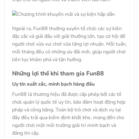
Ngoài ra, Fun88 thường xuyên tổ chức các sự kiện
đặc sắc và giải đấu với giải thưởng lớn, tạo cơ hội để
người chơi vừa vui chơi vừa tăng lợi nhuận. Mỗi tuần,
mỗi tháng đều có những ưu đãi mới, giúp người chơi
liên tục khám phá và tận hưởng.
Những lợi thế khi tham gia Fun88
Uy tín xuất sắc, minh bạch hàng đầu
Fun88 là thương hiệu đã được cấp phép bởi các tổ
chức quản lý quốc tế uy tín, bảo đảm hoạt động hợp
pháp và công bằng. Toàn bộ trò chơi và dịch vụ tại
đây đều trải qua kiểm định khắt khe, mang đến cho
người chơi một môi trường giải trí minh bạch và
đáng tin cậy.