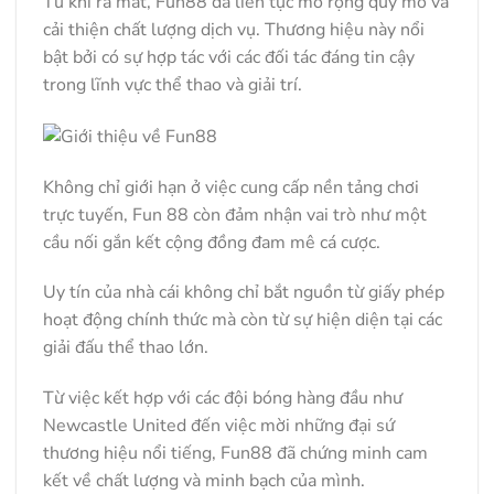
Từ khi ra mắt, Fun88 đã liên tục mở rộng quy mô và
cải thiện chất lượng dịch vụ. Thương hiệu này nổi
bật bởi có sự hợp tác với các đối tác đáng tin cậy
trong lĩnh vực thể thao và giải trí.
Không chỉ giới hạn ở việc cung cấp nền tảng chơi
trực tuyến, Fun 88 còn đảm nhận vai trò như một
cầu nối gắn kết cộng đồng đam mê cá cược.
Uy tín của nhà cái không chỉ bắt nguồn từ giấy phép
hoạt động chính thức mà còn từ sự hiện diện tại các
giải đấu thể thao lớn.
Từ việc kết hợp với các đội bóng hàng đầu như
Newcastle United đến việc mời những đại sứ
thương hiệu nổi tiếng, Fun88 đã chứng minh cam
kết về chất lượng và minh bạch của mình.