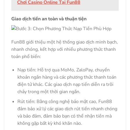
Chơi Casino Online Tại Fun88
Giao dịch tiền an toàn và thuận tiện
Fun88 giới thiệu một hệ thống giao dịch minh bạch,
nhanh chóng, kết hợp với nhiều phương thức thanh
toán phổ biến:
Nạp tiền: Hỗ trợ qua MoMo, ZaloPay, chuyển
khoản ngân hàng và các phương thức thanh toán
điện tử khác. Các giao dịch nạp tiền diễn ra trôi
chảy trong một thời gian ngắn.
Rút tiền: Bằng công nghệ bảo mật cao, Fun88
đảm bảo xử lý các giao dịch rút tiền nhanh chóng
và bảo đảm, đảm bảo bạn có thể nhận tiền mà
không gặp bất kỳ khó khăn nào.