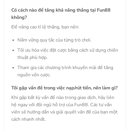
Có cách nào để tăng khả năng thắng tại Fun88
không?
Để nâng cao tỉ lệ thắng, bạn nên:
Nắm vững quy tắc của từng trò chơi.
Tối ưu hóa việc đặt cược bằng cách sử dụng chiến
thuật phù hợp.
Tham gia các chương trình khuyến mãi để tăng
nguồn vốn cược.
Tôi gặp vấn đề trong việc nạp/rút tiền, nên làm gì?
Khi gặp bất kỳ vấn đề nào trong giao dịch, hãy liên
hệ ngay với đội ngũ hỗ trợ của Fun88. Các tư vấn
viên sẽ hướng dẫn và giải quyết vấn đề của bạn một
cách nhanh nhất.