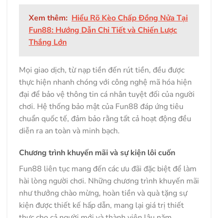
Xem thêm:
Hiểu Rõ Kèo Chấp Đồng Nửa Tại
Fun88: Hướng Dẫn Chi Tiết và Chiến Lược
Thắng Lớn
Mọi giao dịch, từ nạp tiền đến rút tiền, đều được
thực hiện nhanh chóng với công nghệ mã hóa hiện
đại để bảo vệ thông tin cá nhân tuyệt đối của người
chơi. Hệ thống bảo mật của Fun88 đáp ứng tiêu
chuẩn quốc tế, đảm bảo rằng tất cả hoạt động đều
diễn ra an toàn và minh bạch.
Chương trình khuyến mãi và sự kiện lôi cuốn
Fun88 liên tục mang đến các ưu đãi đặc biệt để làm
hài lòng người chơi. Những chương trình khuyến mãi
như thưởng chào mừng, hoàn tiền và quà tặng sự
kiện được thiết kế hấp dẫn, mang lại giá trị thiết
thực cho cả người mới và thành viên lâu năm.