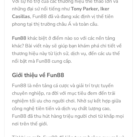
Với sự hỗ trợ của các thương hiệu thể thao lớn và
những đại sứ nổi tiếng như
Tony Parker, Iker
Casillas
, Fun88 đã và đang xác định vị thế tiên
phong tại thị trường châu Á và toàn cầu.
Fun88
khác biệt ở điểm nào so với các nền tảng
khác? Bài viết này sẽ giúp bạn khám phá chi tiết về
thương hiệu này từ lịch sử, dịch vụ, đến các ưu thế
nổi bật mà Fun88 cung cấp.
Giới thiệu về Fun88
Fun88 là nền tảng cá cược và giải trí trực tuyến
chuyên nghiệp, ra đời với mục tiêu đem đến trải
nghiệm tối ưu cho người chơi. Nhờ sự kết hợp giữa
công nghệ tiên tiến và dịch vụ chất lượng cao,
Fun88 đã thu hút hàng triệu người chơi từ khắp mọi
nơi trên thế giới.