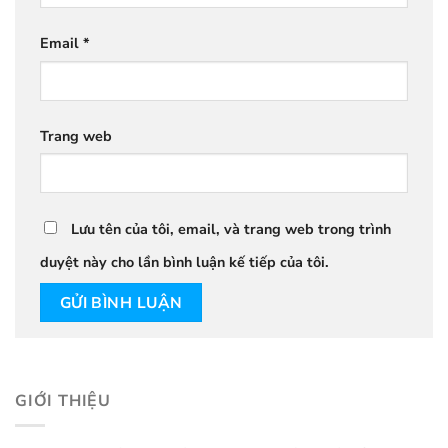
Email
*
Trang web
Lưu tên của tôi, email, và trang web trong trình
duyệt này cho lần bình luận kế tiếp của tôi.
GIỚI THIỆU