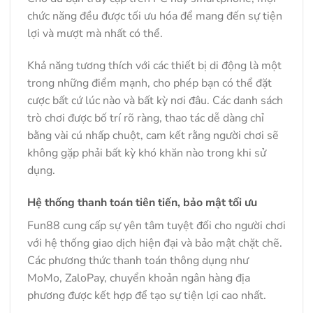
chức năng đều được tối ưu hóa để mang đến sự tiện
lợi và mượt mà nhất có thể.
Khả năng tương thích với các thiết bị di động là một
trong những điểm mạnh, cho phép bạn có thể đặt
cược bất cứ lúc nào và bất kỳ nơi đâu. Các danh sách
trò chơi được bố trí rõ ràng, thao tác dễ dàng chỉ
bằng vài cú nhấp chuột, cam kết rằng người chơi sẽ
không gặp phải bất kỳ khó khăn nào trong khi sử
dụng.
Hệ thống thanh toán tiên tiến, bảo mật tối ưu
Fun88 cung cấp sự yên tâm tuyệt đối cho người chơi
với hệ thống giao dịch hiện đại và bảo mật chặt chẽ.
Các phương thức thanh toán thông dụng như
MoMo, ZaloPay, chuyển khoản ngân hàng địa
phương được kết hợp để tạo sự tiện lợi cao nhất.