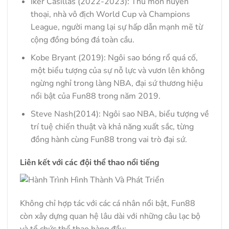
Iker Casillas (2022-2023): Thủ môn huyền
thoại, nhà vô địch World Cup và Champions
League, người mang lại sự hấp dẫn mạnh mẽ từ
cộng đồng bóng đá toàn cầu.
Kobe Bryant (2019): Ngôi sao bóng rổ quá cố,
một biểu tượng của sự nỗ lực và vươn lên không
ngừng nghỉ trong làng NBA, đại sứ thương hiệu
nổi bật của Fun88 trong năm 2019.
Steve Nash(2014): Ngôi sao NBA, biểu tượng về
trí tuệ chiến thuật và khả năng xuất sắc, từng
đồng hành cùng Fun88 trong vai trò đại sứ.
Liên kết với các đội thể thao nổi tiếng
Không chỉ hợp tác với các cá nhân nổi bật, Fun88
còn xây dựng quan hệ lâu dài với những câu lạc bộ
và tổ chức thể thao hàng đầu: