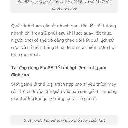
Fun88 đáp ứng đầy đủ các loại hình xổ số lô đề tốt
nhất hiện nay
Quá trình tham gia rất nhanh gọn, tốc độ trả thưởng
nhanh chỉ trong 2 phút sau khi lượt quay kết thúc.
Người chơi có thể dễ dàng theo dõi kết quả, lịch sử
cược và số tiền thắng thua để đưa ra chiến lược chơi
hiệu quả nhất.
Tải ứng dụng Fun88 để trải nghiệm slot game
đỉnh cao
Slot game là thể loại thích hợp cho ai yêu thích may
rủi. Trò chơi vừa đơn giản vừa hấp dẫn giải trí, nhưng
giải thưởng khi quay trúng lại rất có giá trị.
Slot game Fun88 với vô số thể loại cuốn hút