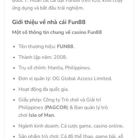
Bước 7: Hoàn tất cài đặt Fun88 trên IOS, khởi chạy
ứng dụng và bắt đầu trải nghiệm.
Giới thiệu về nhà cái Fun88
Một số thông tin chung về casino Fun88
Tên thương hiệu:
FUN88
.
Thành lập năm: 2008.
Trụ sở chính: Manila, Philippines.
Đơn vị quản lý: OG Global Access Limited.
Hoạt động đa quốc gia.
Giấy phép: Công ty Trò chơi và Giải trí
Philippines (
PAGCOR
) & Ban quản lý trò
chơi
Isle of Man
.
Ngành kinh doanh: Cá cược game, casino online.
Sản phẩm trò chơi: Cá độ thể thao, game bài, xổ