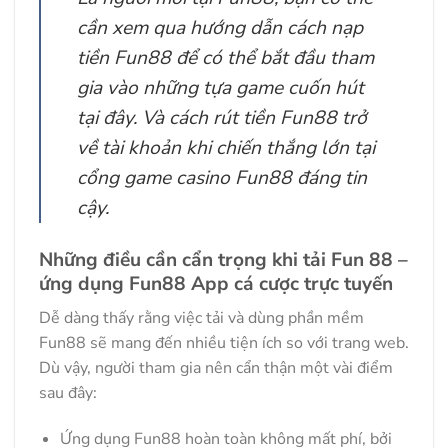
cần xem qua hướng dẫn cách nạp
tiền Fun88 để có thể bắt đầu tham
gia vào những tựa game cuốn hút
tại đây. Và cách rút tiền Fun88 trở
về tài khoản khi chiến thắng lớn tại
cổng game casino Fun88 đáng tin
cậy.
Những điều cần cẩn trọng khi tải Fun 88 –
ứng dụng Fun88 App cá cược trực tuyến
Dễ dàng thấy rằng việc tải và dùng phần mềm
Fun88 sẽ mang đến nhiều tiện ích so với trang web.
Dù vậy, người tham gia nên cẩn thận một vài điểm
sau đây:
Ứng dụng Fun88 hoàn toàn không mất phí, bởi