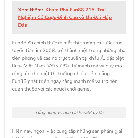
Xem thêm:
Khám Phá Fun88 215: Trải
Nghiệm Cá Cược Đỉnh Cao và Ưu Đãi Hấp
Dẫn
Fun88 đã chính thức ra mắt thị trường cá cược trực
tuyến từ năm 2008, trở thành một trong những nhà
tiên phong về casino trực tuyến tại châu Á, đặc biệt
là tại Việt Nam. Với sự đầu tư mạnh mẽ và quy mô
rộng lớn cho một thị trường nhiều tiềm năng,
Fun88 phát triển ngày càng mạnh mẽ và trở nên
quen thuộc với các người chơi game.
Tổng quan về nhà cái Fun88 uy tín
Hiện nay, ngoài việc cung cấp những sản phẩm giải