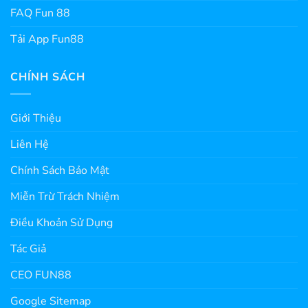
FAQ Fun 88
Tải App Fun88
CHÍNH SÁCH
Giới Thiệu
Liên Hệ
Chính Sách Bảo Mật
Miễn Trừ Trách Nhiệm
Điều Khoản Sử Dụng
Tác Giả
CEO FUN88
Google Sitemap