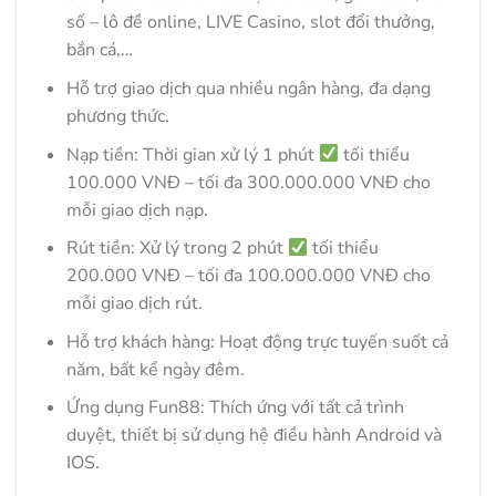
số – lô đề online, LIVE Casino, slot đổi thưởng,
bắn cá,…
Hỗ trợ giao dịch qua nhiều ngân hàng, đa dạng
phương thức.
Nạp tiền: Thời gian xử lý 1 phút
tối thiểu
100.000 VNĐ – tối đa 300.000.000 VNĐ cho
mỗi giao dịch nạp.
Rút tiền: Xử lý trong 2 phút
tối thiểu
200.000 VNĐ – tối đa 100.000.000 VNĐ cho
mỗi giao dịch rút.
Hỗ trợ khách hàng: Hoạt động trực tuyến suốt cả
năm, bất kể ngày đêm.
Ứng dụng Fun88: Thích ứng với tất cả trình
duyệt, thiết bị sử dụng hệ điều hành Android và
IOS.