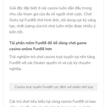
Giải độc đặc biệt ở các casino luôn dẫn đầu trong
nhu cầu tham gia của đa số người chơi cược. Chơi
Slots tại Fun88 nhờ hình ảnh, nội dung cực kỳ sáng
tạo, chất lượng của trò chơi luôn nhận được nhiều ý
kiến tốt.
Tải phần mềm Fun88 để dễ dàng chơi game
casino online Fun88 hơn
Trải nghiệm trò chơi casino trực tuyến tại nền tảng
Fun88 với các Dealer quyến rũ và cực kỳ chuyên
nghiệp.
Casino trực tuyến Fun88 cực đỉnh với nhiều thể loại
Các trò chơi tiêu biểu tại sòng casino Fun88 có bao