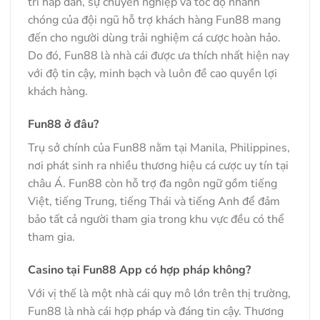
trí hấp dẫn, sự chuyên nghiệp và tốc độ nhanh
chóng của đội ngũ hỗ trợ khách hàng Fun88 mang
đến cho người dùng trải nghiệm cá cược hoàn hảo.
Do đó, Fun88 là nhà cái được ưa thích nhất hiện nay
với độ tin cậy, minh bạch và luôn đề cao quyền lợi
khách hàng.
Fun88 ở đâu?
Trụ sở chính của Fun88 nằm tại Manila, Philippines,
nơi phát sinh ra nhiều thương hiệu cá cược uy tín tại
châu Á. Fun88 còn hỗ trợ đa ngôn ngữ gồm tiếng
Việt, tiếng Trung, tiếng Thái và tiếng Anh để đảm
bảo tất cả người tham gia trong khu vực đều có thể
tham gia.
Casino tại Fun88 App có hợp pháp không?
Với vị thế là một nhà cái quy mô lớn trên thị trường,
Fun88 là nhà cái hợp pháp và đáng tin cậy. Thương