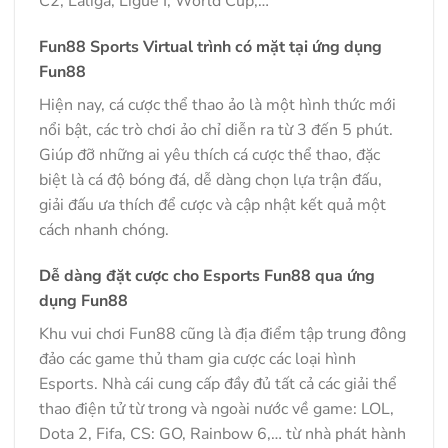
C2, Laliga, Ligue I, World Cup,…
Fun88 Sports Virtual trình có mặt tại ứng dụng
Fun88
Hiện nay, cá cược thể thao ảo là một hình thức mới
nổi bật, các trò chơi ảo chỉ diễn ra từ 3 đến 5 phút.
Giúp đỡ những ai yêu thích cá cược thể thao, đặc
biệt là cá độ bóng đá, dễ dàng chọn lựa trận đấu,
giải đấu ưa thích để cược và cập nhật kết quả một
cách nhanh chóng.
Dễ dàng đặt cược cho Esports Fun88 qua ứng
dụng Fun88
Khu vui chơi Fun88 cũng là địa điểm tập trung đông
đảo các game thủ tham gia cược các loại hình
Esports. Nhà cái cung cấp đầy đủ tất cả các giải thể
thao điện tử từ trong và ngoài nước về game: LOL,
Dota 2, Fifa, CS: GO, Rainbow 6,… từ nhà phát hành