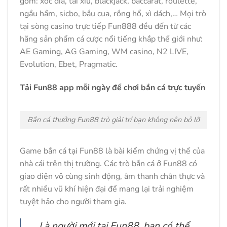
gồm: xóc đĩa, tài xỉu, blackjack, baccarat, roulette,
ngầu hầm, sicbo, bầu cua, rồng hổ, xì dách,… Mọi trò
tại sòng casino trực tiếp Fun888 đều đến từ các
hãng sản phẩm cá cược nổi tiếng khắp thế giới như:
AE Gaming, AG Gaming, WM casino, N2 LIVE,
Evolution, Ebet, Pragmatic.
Tải Fun88 app mỗi ngày để chơi bắn cá trực tuyến
Bắn cá thưởng Fun88 trò giải trí bạn không nên bỏ lỡ
Game bắn cá tại Fun88 là bài kiểm chứng vị thế của
nhà cái trên thị trường. Các trò bắn cá ở Fun88 có
giao diện vô cùng sinh động, âm thanh chân thực và
rất nhiều vũ khí hiện đại để mang lại trải nghiệm
tuyệt hảo cho người tham gia.
Là người mới tại Fun88, bạn có thể