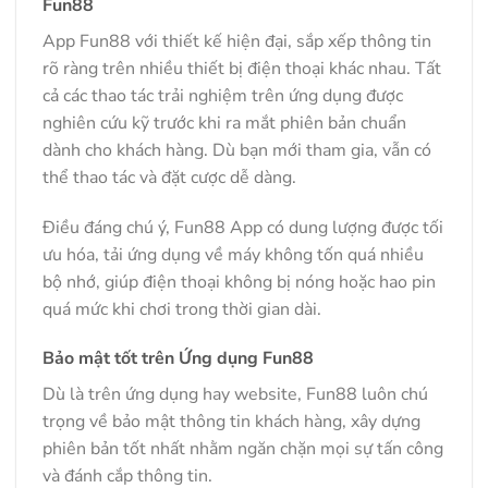
Fun88
App Fun88 với thiết kế hiện đại, sắp xếp thông tin
rõ ràng trên nhiều thiết bị điện thoại khác nhau. Tất
cả các thao tác trải nghiệm trên ứng dụng được
nghiên cứu kỹ trước khi ra mắt phiên bản chuẩn
dành cho khách hàng. Dù bạn mới tham gia, vẫn có
thể thao tác và đặt cược dễ dàng.
Điều đáng chú ý, Fun88 App có dung lượng được tối
ưu hóa, tải ứng dụng về máy không tốn quá nhiều
bộ nhớ, giúp điện thoại không bị nóng hoặc hao pin
quá mức khi chơi trong thời gian dài.
Bảo mật tốt trên Ứng dụng Fun88
Dù là trên ứng dụng hay website, Fun88 luôn chú
trọng về bảo mật thông tin khách hàng, xây dựng
phiên bản tốt nhất nhằm ngăn chặn mọi sự tấn công
và đánh cắp thông tin.