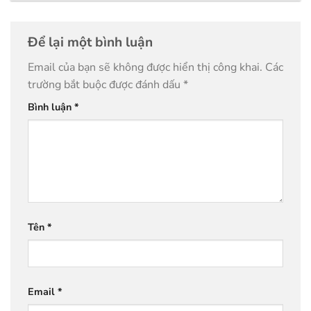
Để lại một bình luận
Email của bạn sẽ không được hiển thị công khai.
Các
trường bắt buộc được đánh dấu
*
Bình luận
*
Tên
*
Email
*