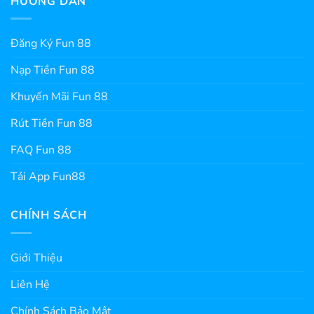
HƯỚNG DẪN
Đăng Ký Fun 88
Nạp Tiền Fun 88
Khuyến Mãi Fun 88
Rút Tiền Fun 88
FAQ Fun 88
Tải App Fun88
CHÍNH SÁCH
Giới Thiệu
Liên Hệ
Chính Sách Bảo Mật