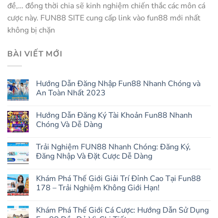
đề,… đồng thời chia sẽ kinh nghiệm chiến thắc các môn cá
cược này. FUN88 SITE cung cấp link vào fun88 mới nhất
không bị chặn
BÀI VIẾT MỚI
Hướng Dẫn Đăng Nhập Fun88 Nhanh Chóng và
An Toàn Nhất 2023
Hướng Dẫn Đăng Ký Tài Khoản Fun88 Nhanh
Chóng Và Dễ Dàng
Trải Nghiệm FUN88 Nhanh Chóng: Đăng Ký,
Đăng Nhập Và Đặt Cược Dễ Dàng
Khám Phá Thế Giới Giải Trí Đỉnh Cao Tại Fun88
178 – Trải Nghiệm Không Giới Hạn!
Khám Phá Thế Giới Cá Cược: Hướng Dẫn Sử Dụng