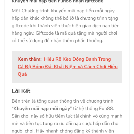
Khuyến mãi nạp tiền Fun88 nhận giftcode
Một Chương trình khuyến mãi nạp tiền mỗi ngày
hấp dẫn khác không thể bỏ lỡ là chương trình tặng
giftcode khi thành viên thực hiện giao dịch nạp tiền
hàng ngày. Giftcode là mã quà tặng mà người chơi
có thể sử dụng để nhận thêm phần thưởng.
Xem thêm:
Hiểu Rõ Kèo Đồng Banh Trong
Cá Độ Bóng Đá: Khái Niệm và Cách Chơi Hiệu
Quả
Lời Kết
Bên trên là tổng quan thông tin về chương trình
“
Khuyến mãi nạp mỗi ngày
” từ hệ thống Fun88.
Sân chơi này sở hữu tiềm lực tài chính vô cùng mạnh
mẽ và liên tục tung ra ưu đãi nạp cược hấp dẫn cho
người chơi. Hãy nhanh chóng đăng ký thành viên